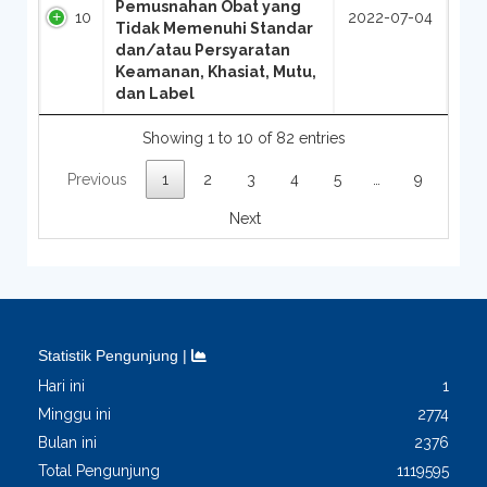
Pemusnahan Obat yang
10
2022-07-04
Tidak Memenuhi Standar
dan/atau Persyaratan
Keamanan, Khasiat, Mutu,
dan Label
Showing 1 to 10 of 82 entries
Previous
1
2
3
4
5
…
9
Next
Statistik Pengunjung |
Hari ini
1
Minggu ini
2774
Bulan ini
2376
Total Pengunjung
1119595