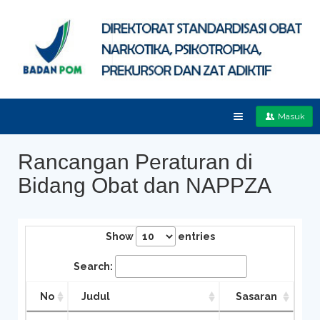
Masuk
Rancangan Peraturan di
Bidang Obat dan NAPPZA
Show
entries
Search:
No
Judul
Sasaran
No
Judul
Sasaran